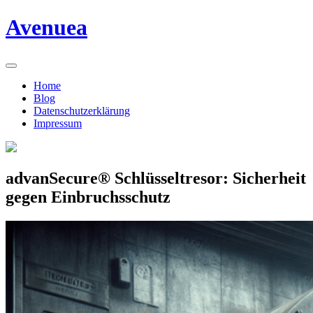
Skip
Avenuea
to
content
Home
Blog
Datenschutzerklärung
Impressum
advanSecure® Schlüsseltresor: Sicherheit
gegen Einbruchsschutz