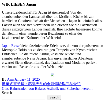
WIR LIEBEN Japan
Unsere Leidenschaft für Japan ist grenzenlos! Von der
atemberaubenden Landschaft über die köstliche Küche bis zur
herzlichen Gastfreundschaft der Menschen – Japan hat einfach alles.
Lassen auch Sie sich verzaubern und erleben Sie die Faszination
dieses einzigartigen Landes hautnah. Ihre nächste Japanreise könnte
der Beginn einer wunderbaren Beziehung zu einer der
faszinierendsten Kulturen der Welt sein!
Japan Reise
bietet faszinierende Erlebnisse, die von der pulsierenden
Metropole Tokio bis zu den ruhigen Tempeln von Kyoto reichen.
Entdecken Sie die reiche Kultur, köstliche Küche und
atemberaubende Natur Japans. Ein unvergessliches Abenteuer
erwartet Sie in diesem Land, das Tradition und Moderne perfekt
vereint und Reisende aus aller Welt anzieht.
By
Amy
January 11, 2025
Post
拋棄式電子煙：蒸氣天堂的全新體驗與商品介紹
Glas-Balustraden von Balaro: Ästhetik und Sicherheit vereint
navigation
Search
Search