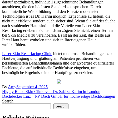
darauf spezialisiert, individuell zugeschnittene Behandlungen
anzubieten, die den höchsten Standards entsprechen. Durch
kontinuierliche Weiterbildung und den Einsatz modernster
Technologien ist es Dr. Karim möglich, Ergebnisse zu liefern, die
nicht nur effektiv, sondern auch sicher sind. Wenn Sie auf der Suche
nach strahlender Haut sind und die Vorteile von Laser Skin
Resurfacing erleben möchten, dann zögern Sie nicht, einen Termin
bei Skin Medical zu vereinbaren. Es ist an der Zeit, das Beste aus
Ihrer Haut herauszuholen und sich in Ihrer eigenen Haut
wohlzufühlen.
Laser Skin Resurfacing Clinic
bietet modernste Behandlungen zur
Hautverjüngung und -glättung an. Patienten profitieren von
personalisierten Behandlungsplänen und der Expertise qualifizierter
Fachleute, die auf individuelle Bedürfnisse eingehen, um
bestmögliche Ergebnisse in der Hautpflege zu erzielen.
By
Amy
September 4, 2025
Post
Highly Rated Skin Clinic von Dr. Sabika Karim in London
Dachdecker Linz – PP-Dach GmbH für hochwertige Dachlösungen
navigation
Search
Search
Beliebte Beiträge