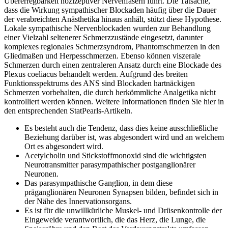
Übererregbarkeit nozizeptiver Nervenfasern führt. Die Tatsache,
dass die Wirkung sympathischer Blockaden häufig über die Dauer
der verabreichten Anästhetika hinaus anhält, stützt diese Hypothese.
Lokale sympathische Nervenblockaden wurden zur Behandlung
einer Vielzahl seltenerer Schmerzzustände eingesetzt, darunter
komplexes regionales Schmerzsyndrom, Phantomschmerzen in den
Gliedmaßen und Herpesschmerzen. Ebenso können viszerale
Schmerzen durch einen zentraleren Ansatz durch eine Blockade des
Plexus coeliacus behandelt werden. Aufgrund des breiten
Funktionsspektrums des ANS sind Blockaden hartnäckigen
Schmerzen vorbehalten, die durch herkömmliche Analgetika nicht
kontrolliert werden können. Weitere Informationen finden Sie hier in
den entsprechenden StatPearls-Artikeln.
Es besteht auch die Tendenz, dass dies keine ausschließliche
Beziehung darüber ist, was abgesondert wird und an welchem
​​Ort es abgesondert wird.
Acetylcholin und Stickstoffmonoxid sind die wichtigsten
Neurotransmitter parasympathischer postganglionärer
Neuronen.
Das parasympathische Ganglion, in dem diese
präganglionären Neuronen Synapsen bilden, befindet sich in
der Nähe des Innervationsorgans.
Es ist für die unwillkürliche Muskel- und Drüsenkontrolle der
Eingeweide verantwortlich, die das Herz, die Lunge, die