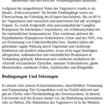
Speiseröhre und den Rest des Verdauungstrakts umfassen.
Aufgrund der ausgedehnten Natur des Vagusnervs wurde er als
ideales „Frühwarnsystem“ für fremde Eindringlinge sowie zur
Überwachung der Erholung des Körpers beschrieben. Bis zu 80 %
der Vagusfasern sind sensorisch und innervieren fast alle wichtigen
Organe. Es wurde festgestellt, dass parasympathische Ganglien
Rezeptoren für Interleukin-1 exprimieren, ein Schlüsselzytokin bei
der entzündlichen Immunantwort. Dies wiederum aktiviert die
Hypothalamus-Hypophysen-Nebennieren-Achse und das SNS, was
zur Freisetzung von Glukokortikoiden bzw. Studien haben die
gehemmte vagale Wirkung durch Vagotomie und cholinerge
Inhibitoren mit deutlich reduzierten, wenn nicht sogar beseitigten
allergischen, asthmatischen und entzündlichen Reaktionen in
Verbindung gebracht. Motoneuronen wiederum modulieren die
Aktivität verschiedener Zielzellen, darunter Schleimdrüsen, glatte
Muskelzellen, endokrine Zellen, Epithelzellen und Blutgefäße.
Bedingungen Und Störungen
Es steuert viele unserer Körperfunktionen, einschließlich Verdauung
und Entspannung. Der Sympathikus wird im Notfall aktiviert und
gilt als Flucht- oder Fluchtabteilung des Nervensystems. In diesem
Fall bereitet sich der Körper darauf vor, die Bedrohung anzunehmen
oder zu fliehen. Die Stimulation des Vagusnervs ist in der Medizin